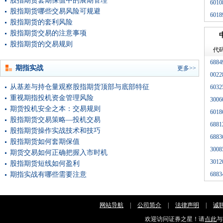
股指期货套期保值中的展期管理
6010
股指期货哪些交易风险可规避
6018
股指期货的套利风险
股指期货交易的注意事项
股指期货的交易规则
代
6884
期指实战
更多>>
0022
从基差与持仓量观察股指期货顶部与底部特征
6032
重视期指投机资金管理风险
3006
期货投机安全之本：交易规则
6018
股指期货交易策略—投机交易
6881
股指期货操作实战技术和技巧
6883
股指期货如何套期保值
3008
期货交易如何正确把握入市时机
3012
股指期货短线如何盈利
期指实战有哪些需要注意
6883
网站导航
|
公司简介
|
法律声明
|
诚
欢迎访问证券之星！请
点此
与