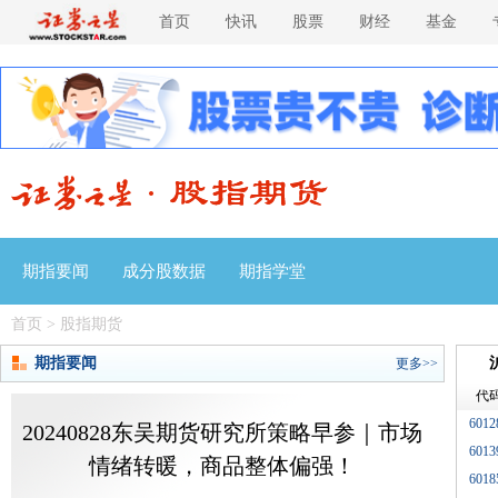
首页
快讯
股票
财经
基金
期指要闻
成分股数据
期指学堂
首页
>
股指期货
期指要闻
更多>>
代
6012
20240828东吴期货研究所策略早参｜市场
6013
情绪转暖，商品整体偏强！
6018