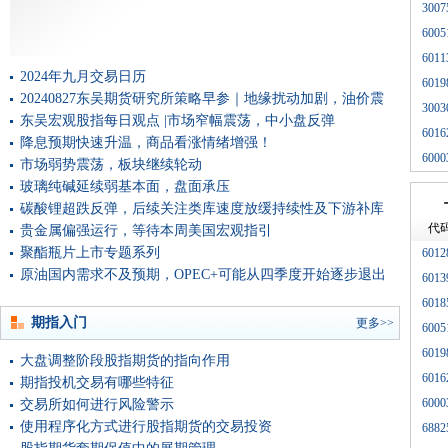
3007
6005
6011
2024年九月交易日历
6019
20240827东吴期货研究所策略早参｜地缘扰动加剧，油价震
3003
荡偏强！
东吴宏观股指每日观点 |市场窄幅震荡，中小盘反弹
6016
降息预期快速升温，商品看涨情绪增强！
6000
市场弱势震荡，板块继续轮动
玻璃纯碱延续弱基本面，盘面承压
碳酸锂超跌反弹，后续关注类库速度放缓持续性及下游补库
代
力度
贵金属偏强运行，等待本周美国宏观指引
聚酯瓶片上市专题系列
6012
原油国内需求不及预期，OPEC+可能从四季度开始逐步退出
6013
减产
6018
期指入门
更多>>
6005
6019
大盘调整阶段股指期货的指向作用
6016
期指投机交易有哪些特征
6000
交易所如何进行风险警示
使用程序化方式进行股指期货的交易投资
6882